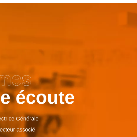
mes
re écoute
ctrice Générale
ecteur associé