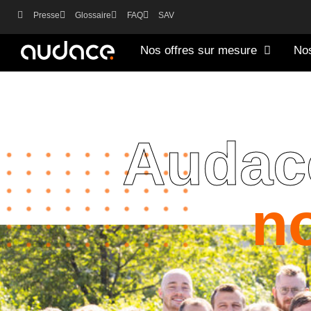
Presse
Glossaire
FAQ
SAV
Nos offres sur mesure
Nos
Audace
n